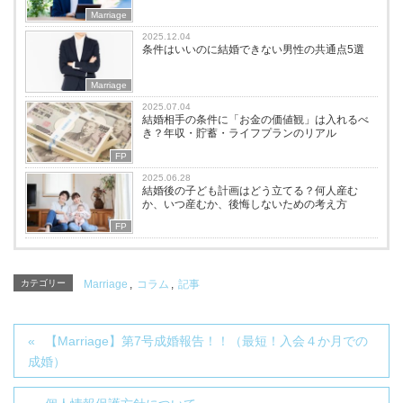
Marriage
2025.12.04
条件はいいのに結婚できない男性の共通点5選
Marriage
2025.07.04
結婚相手の条件に「お金の価値観」は入れるべ
き？年収・貯蓄・ライフプランのリアル
FP
2025.06.28
結婚後の子ども計画はどう立てる？何人産む
か、いつ産むか、後悔しないための考え方
FP
カテゴリー
Marriage
,
コラム
,
記事
【Marriage】第7号成婚報告！！（最短！入会４か月での
成婚）