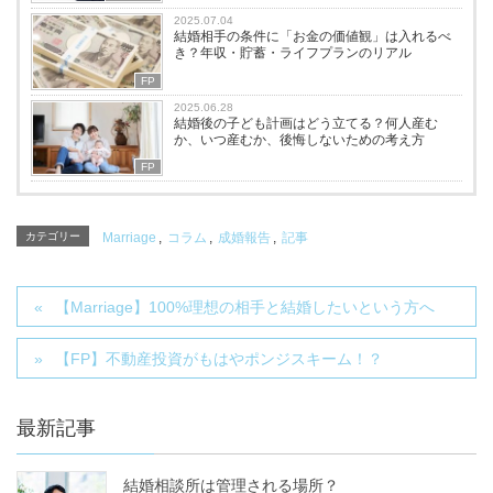
2025.07.04
結婚相手の条件に「お金の価値観」は入れるべ
き？年収・貯蓄・ライフプランのリアル
FP
2025.06.28
結婚後の子ども計画はどう立てる？何人産む
か、いつ産むか、後悔しないための考え方
FP
カテゴリー
Marriage
,
コラム
,
成婚報告
,
記事
【Marriage】100%理想の相手と結婚したいという方へ
【FP】不動産投資がもはやポンジスキーム！？
最新記事
結婚相談所は管理される場所？