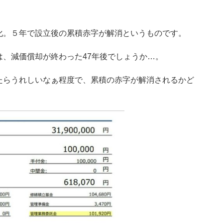
化。５年で設立後の累積赤字が解消というものです。
、減価償却が終わった47年後でしょうか…。
たらうれしいなぁ程度で、累積の赤字が解消されるかど