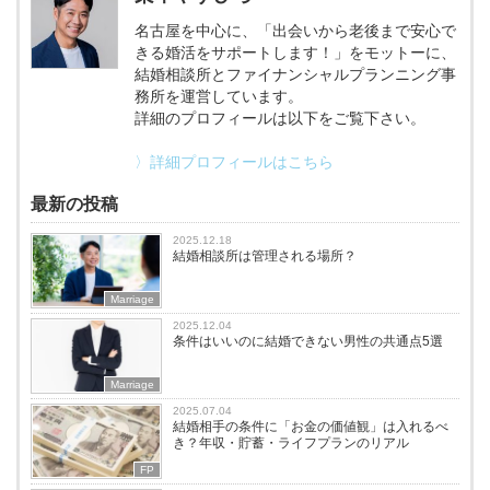
名古屋を中心に、「出会いから老後まで安心で
きる婚活をサポートします！」をモットーに、
結婚相談所とファイナンシャルプランニング事
務所を運営しています。
詳細のプロフィールは以下をご覧下さい。
〉詳細プロフィールはこちら
最新の投稿
2025.12.18
結婚相談所は管理される場所？
Marriage
2025.12.04
条件はいいのに結婚できない男性の共通点5選
Marriage
2025.07.04
結婚相手の条件に「お金の価値観」は入れるべ
き？年収・貯蓄・ライフプランのリアル
FP