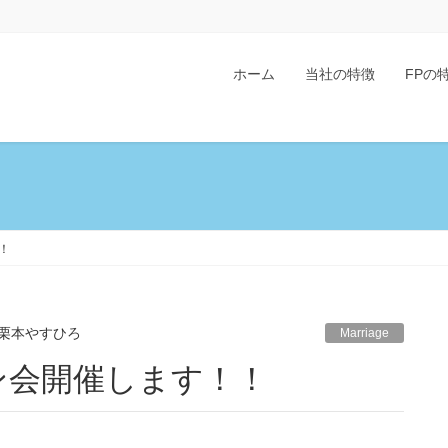
ホーム
当社の特徴
FPの
！！
栗本やすひろ
Marriage
活ワイン会開催します！！