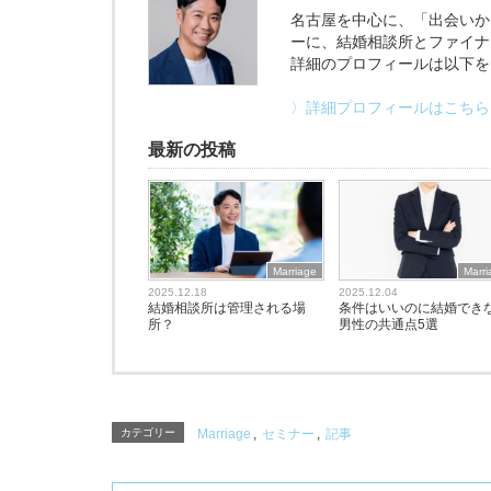
名古屋を中心に、「出会いか
ーに、結婚相談所とファイナ
詳細のプロフィールは以下を
〉詳細プロフィールはこちら
最新の投稿
Marriage
Marr
2025.12.18
2025.12.04
結婚相談所は管理される場
条件はいいのに結婚でき
所？
男性の共通点5選
カテゴリー
Marriage
,
セミナー
,
記事